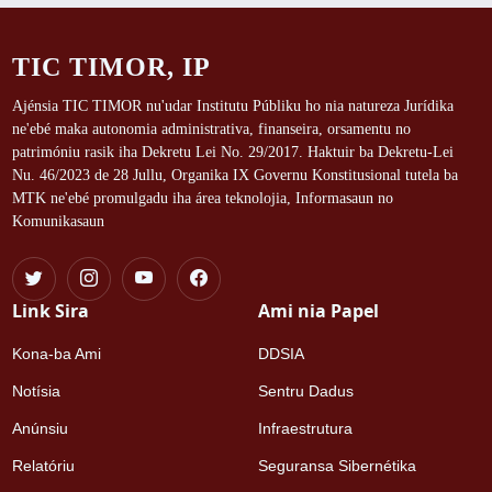
TIC TIMOR, IP
Ajénsia TIC TIMOR nu'udar Institutu Públiku ho nia natureza Jurídika
ne'ebé maka autonomia administrativa, finanseira, orsamentu no
patrimóniu rasik iha Dekretu Lei No. 29/2017. Haktuir ba Dekretu-Lei
Nu. 46/2023 de 28 Jullu, Organika IX Governu Konstitusional tutela ba
MTK ne'ebé promulgadu iha área teknolojia, Informasaun no
Komunikasaun
Link Sira
Ami nia Papel
Kona-ba Ami
DDSIA
Notísia
Sentru Dadus
Anúnsiu
Infraestrutura
Relatóriu
Seguransa Sibernétika