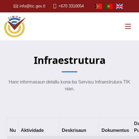
info@tic.gov.tl
+670 3310054
Infraestrutura
Hare informasaun detallu kona-ba Servisu Infraestrutura TIK
nian.
Da
Nu
Aktividade
Deskrisaun
Dokumentus
Pu